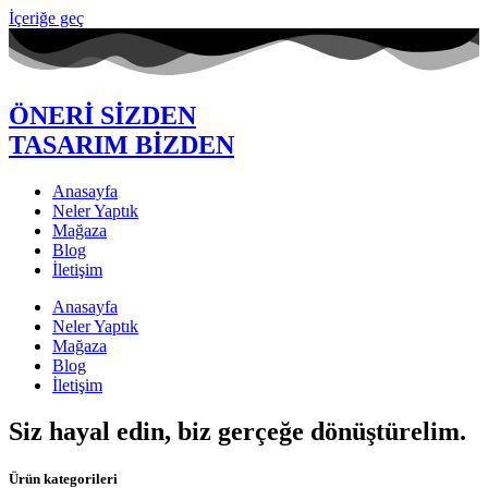
İçeriğe geç
ÖNERİ SİZDEN
TASARIM BİZDEN
Anasayfa
Neler Yaptık
Mağaza
Blog
İletişim
Anasayfa
Neler Yaptık
Mağaza
Blog
İletişim
Siz hayal edin, biz gerçeğe dönüştürelim.
Ürün kategorileri