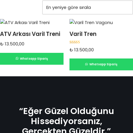
ATV Arkası Varil Treni
Varil Tren
₺
13.500,00
5 üzerinden
₺
13.500,00
4.75
oy aldı
Whatsapp Sipariş
Whatsapp Sipariş
“Eğer Güzel Olduğunu
Hissediyorsanız,
Gerçekten Güzeldir.”