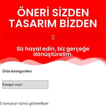
ÖNERİ SİZDEN
İçeriğe
geç
TASARIM BİZDEN
Siz hayal edin, biz gerçeğe
dönüştürelim.
Ürün kategorileri
2 sonucun tümü gösteriliyor