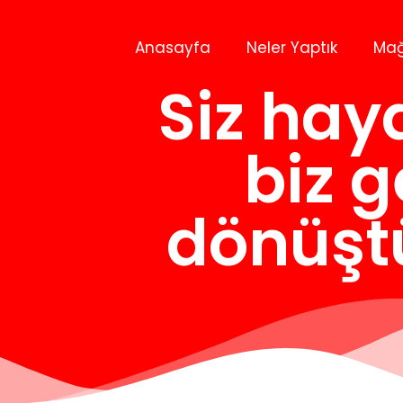
Anasayfa
Neler Yaptık
Ma
Siz haya
biz 
dönüşt