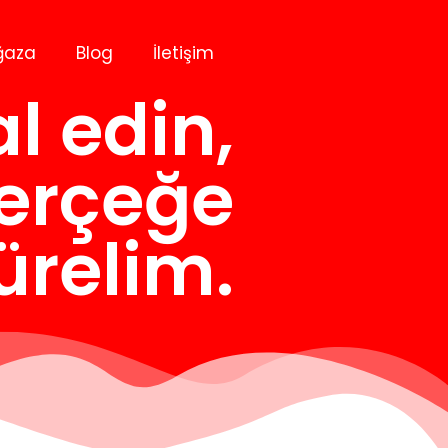
ğaza
Blog
İletişim
l edin,
gerçeğe
ürelim.