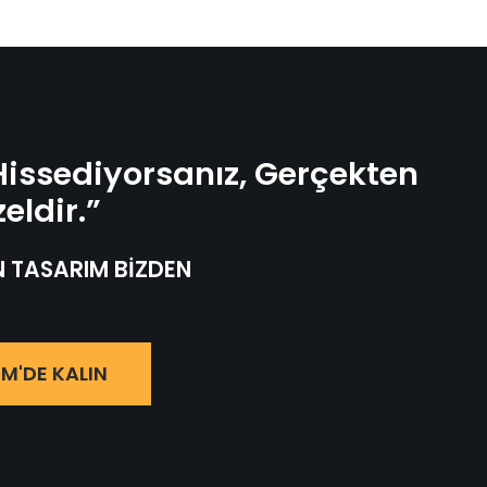
issediyorsanız, Gerçekten
eldir.”
N TASARIM BİZDEN
İM'DE KALIN