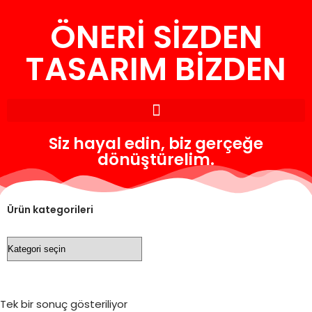
ÖNERİ SİZDEN
İçeriğe
geç
TASARIM BİZDEN
Siz hayal edin, biz gerçeğe
dönüştürelim.
Ürün kategorileri
Tek bir sonuç gösteriliyor