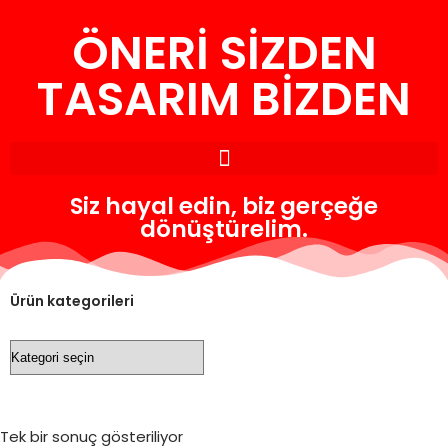
ÖNERİ SİZDEN
İçeriğe
geç
TASARIM BİZDEN
Siz hayal edin, biz gerçeğe
dönüştürelim.
Ürün kategorileri
Tek bir sonuç gösteriliyor