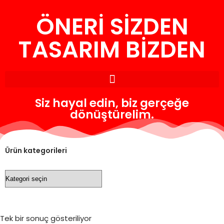
ÖNERİ SİZDEN
İçeriğe
geç
TASARIM BİZDEN
Siz hayal edin, biz gerçeğe
dönüştürelim.
Ürün kategorileri
Tek bir sonuç gösteriliyor