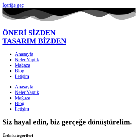
İçeriğe geç
ÖNERİ SİZDEN
TASARIM BİZDEN
Anasayfa
Neler Yaptık
Mağaza
Blog
İletişim
Anasayfa
Neler Yaptık
Mağaza
Blog
İletişim
Siz hayal edin, biz gerçeğe dönüştürelim.
Ürün kategorileri