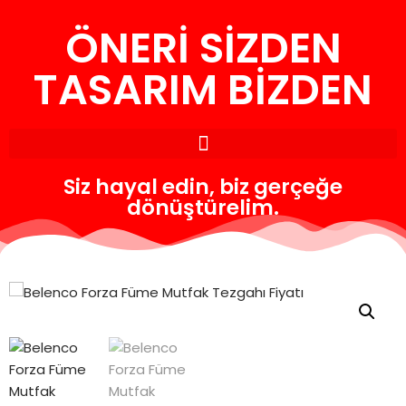
ÖNERİ SİZDEN
İçeriğe
geç
TASARIM BİZDEN
Siz hayal edin, biz gerçeğe
dönüştürelim.