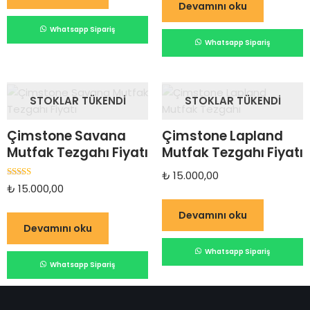
Devamını oku
Whatsapp Sipariş
Whatsapp Sipariş
STOKLAR TÜKENDI
STOKLAR TÜKENDI
Çimstone Savana
Çimstone Lapland
Mutfak Tezgahı Fiyatı
Mutfak Tezgahı Fiyatı
₺
15.000,00
5 üzerinden
₺
15.000,00
5.00
oy aldı
Devamını oku
Devamını oku
Whatsapp Sipariş
Whatsapp Sipariş