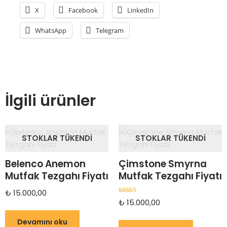
X
Facebook
LinkedIn
WhatsApp
Telegram
İlgili ürünler
STOKLAR TÜKENDI
STOKLAR TÜKENDI
Belenco Anemon
Çimstone Smyrna
Mutfak Tezgahı Fiyatı
Mutfak Tezgahı Fiyatı
₺
15.000,00
5 üzerinden
₺
15.000,00
5.00
oy aldı
Devamını oku