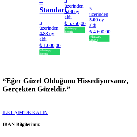
–
5
üzerinden
Standart
5
5.00
oy
üzerinden
aldı
5.00
oy
5
₺
5.750,00
aldı
üzerinden
Whatsapp
₺
4.600,00
Sipariş
4.83
oy
Whatsapp
aldı
Sipariş
₺
1.000,00
Whatsapp
Sipariş
“Eğer Güzel Olduğunu Hissediyorsanız,
Gerçekten Güzeldir.”
ÖNERİ SİZDEN TASARIM BİZDEN
İLETİŞİM'DE KALIN
IBAN Bilgilerimiz
Uğur KORKMAZ / Enpara