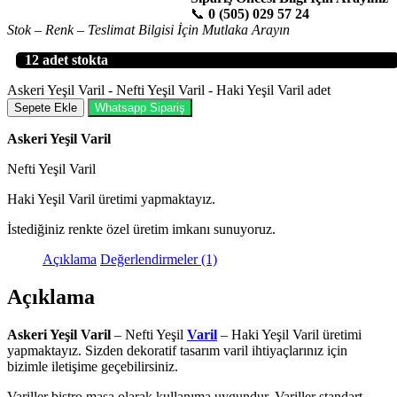
📞
0 (505) 029 57 24
Stok – Renk – Teslimat Bilgisi İçin Mutlaka Arayın
12 adet stokta
Askeri Yeşil Varil - Nefti Yeşil Varil - Haki Yeşil Varil adet
Sepete Ekle
Whatsapp Sipariş
Askeri Yeşil Varil
Nefti Yeşil Varil
Haki Yeşil Varil üretimi yapmaktayız.
İstediğiniz renkte özel üretim imkanı sunuyoruz.
Açıklama
Değerlendirmeler (1)
Açıklama
Askeri Yeşil Varil
– Nefti Yeşil
Varil
– Haki Yeşil Varil üretimi
yapmaktayız. Sizden dekoratif tasarım varil ihtiyaçlarınız için
bizimle iletişime geçebilirsiniz.
Variller bistro masa olarak kullanıma uygundur. Variller standart