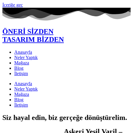
İçeriğe geç
ÖNERİ SİZDEN
TASARIM BİZDEN
Anasayfa
Neler Yaptık
Mağaza
Blog
İletişim
Anasayfa
Neler Yaptık
Mağaza
Blog
İletişim
Siz hayal edin, biz gerçeğe dönüştürelim.
Askeri Yeşil Varil –