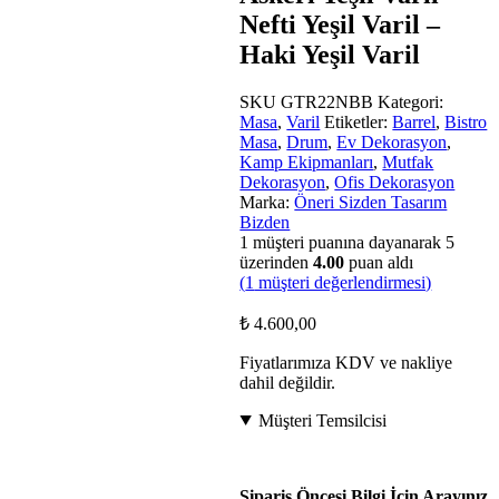
Nefti Yeşil Varil –
Haki Yeşil Varil
SKU
GTR22NBB
Kategori:
Masa
,
Varil
Etiketler:
Barrel
,
Bistro
Masa
,
Drum
,
Ev Dekorasyon
,
Kamp Ekipmanları
,
Mutfak
Dekorasyon
,
Ofis Dekorasyon
Marka:
Öneri Sizden Tasarım
Bizden
1
müşteri puanına dayanarak 5
üzerinden
4.00
puan aldı
(
1
müşteri değerlendirmesi)
₺
4.600,00
Fiyatlarımıza KDV ve nakliye
dahil değildir.
Müşteri Temsilcisi
Sipariş Öncesi Bilgi İçin Arayınız