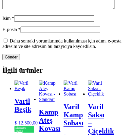
İsim
*
E-posta
*
Daha sonraki yorumlarımda kullanılması için adım, e-posta
adresim ve site adresim bu tarayıcıya kaydedilsin.
İlgili ürünler
Varil
Varil
Varil
Beşik
Kamp
Kamp
Saksı
Ateş
Sobası
–
₺
12.500,00
Kovası
Whatsapp
Çiçeklik
Sipariş