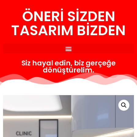
ÖNERİ SİZDEN
İçeriğe
geç
TASARIM BİZDEN
Siz hayal edin, biz gerçeğe
dönüştürelim.