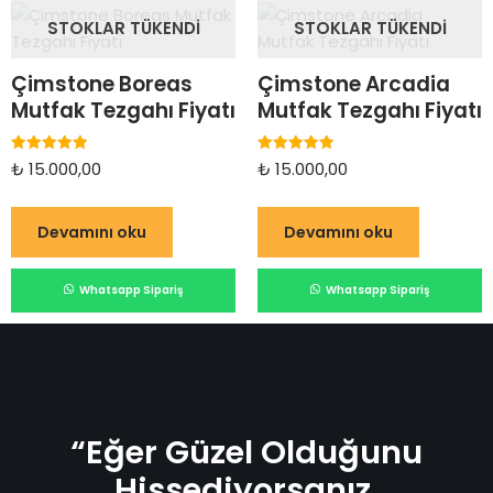
STOKLAR TÜKENDI
STOKLAR TÜKENDI
Çimstone Boreas
Çimstone Arcadia
Mutfak Tezgahı Fiyatı
Mutfak Tezgahı Fiyatı
5 üzerinden
5 üzerinden
₺
15.000,00
₺
15.000,00
5.00
5.00
oy aldı
oy aldı
Devamını oku
Devamını oku
Whatsapp Sipariş
Whatsapp Sipariş
“Eğer Güzel Olduğunu
Hissediyorsanız,