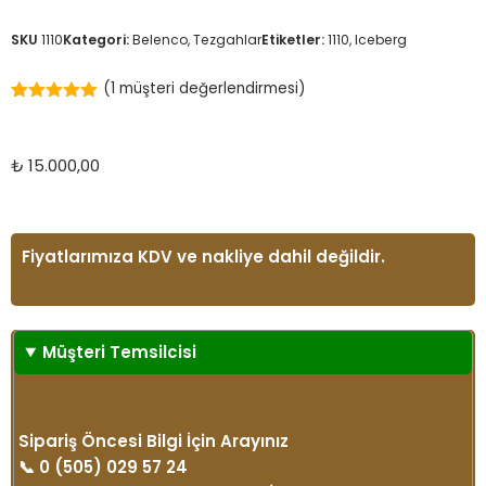
SKU
1110
Kategori:
Belenco
,
Tezgahlar
Etiketler:
1110
,
Iceberg
(
1
müşteri değerlendirmesi)
1
müşteri
puanına
dayanarak 5
üzerinden
₺
15.000,00
5.00
puan
aldı
Fiyatlarımıza KDV ve nakliye dahil değildir.
Müşteri Temsilcisi
Sipariş Öncesi Bilgi İçin Arayınız
📞
0 (505) 029 57 24