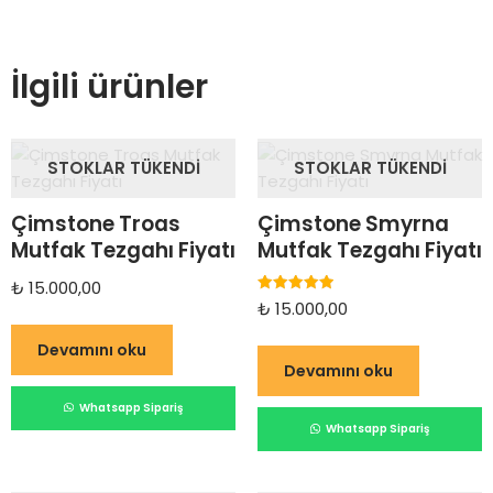
İlgili ürünler
STOKLAR TÜKENDI
STOKLAR TÜKENDI
Çimstone Troas
Çimstone Smyrna
Mutfak Tezgahı Fiyatı
Mutfak Tezgahı Fiyatı
₺
15.000,00
5 üzerinden
₺
15.000,00
5.00
oy aldı
Devamını oku
Devamını oku
Whatsapp Sipariş
Whatsapp Sipariş