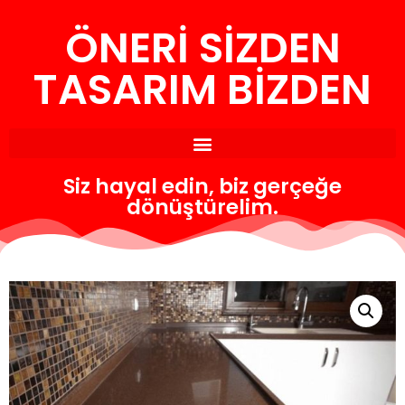
ÖNERİ SİZDEN
İçeriğe
geç
TASARIM BİZDEN
Siz hayal edin, biz gerçeğe
dönüştürelim.