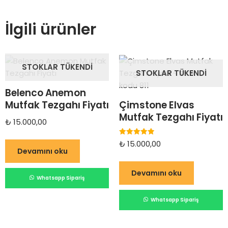
İlgili ürünler
STOKLAR TÜKENDI
STOKLAR TÜKENDI
Belenco Anemon
Mutfak Tezgahı Fiyatı
Çimstone Elvas
Mutfak Tezgahı Fiyatı
₺
15.000,00
5 üzerinden
₺
15.000,00
5.00
Devamını oku
oy aldı
Devamını oku
Whatsapp Sipariş
Whatsapp Sipariş