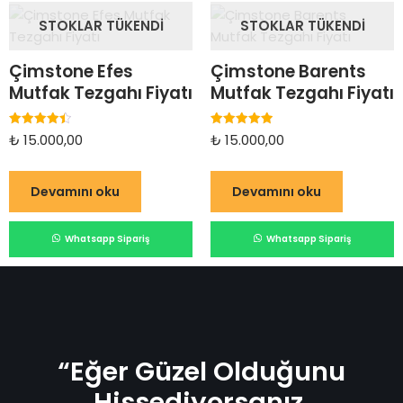
STOKLAR TÜKENDI
STOKLAR TÜKENDI
Çimstone Efes
Çimstone Barents
Mutfak Tezgahı Fiyatı
Mutfak Tezgahı Fiyatı
5
5 üzerinden
₺
15.000,00
₺
15.000,00
üzerinden
5.00
4.50
oy aldı
oy aldı
Devamını oku
Devamını oku
Whatsapp Sipariş
Whatsapp Sipariş
“Eğer Güzel Olduğunu
Hissediyorsanız,