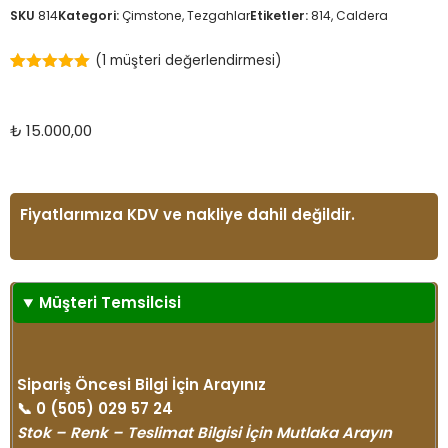
SKU
814
Kategori:
Çimstone
,
Tezgahlar
Etiketler:
814
,
Caldera
(
1
müşteri değerlendirmesi)
1
müşteri
puanına
dayanarak 5
üzerinden
₺
15.000,00
5.00
puan
aldı
Fiyatlarımıza KDV ve nakliye dahil değildir.
Müşteri Temsilcisi
Sipariş Öncesi Bilgi İçin Arayınız
📞
0 (505) 029 57 24
Stok – Renk – Teslimat Bilgisi İçin Mutlaka Arayın