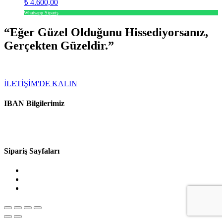
₺
4.600,00
Whatsapp Sipariş
“Eğer Güzel Olduğunu Hissediyorsanız,
Gerçekten Güzeldir.”
ÖNERİ SİZDEN TASARIM BİZDEN
İLETİŞİM'DE KALIN
IBAN Bilgilerimiz
Uğur KORKMAZ / Enpara
TR90 0015 7000 0000 0049 7388 37
Sipariş Sayfaları
Ödeme & Teslimat Bilgileri
İptal ve İade Politikası
Gizlilik Politikası