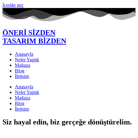
İçeriğe geç
ÖNERİ SİZDEN
TASARIM BİZDEN
Anasayfa
Neler Yaptık
Mağaza
Blog
İletişim
Anasayfa
Neler Yaptık
Mağaza
Blog
İletişim
Siz hayal edin, biz gerçeğe dönüştürelim.