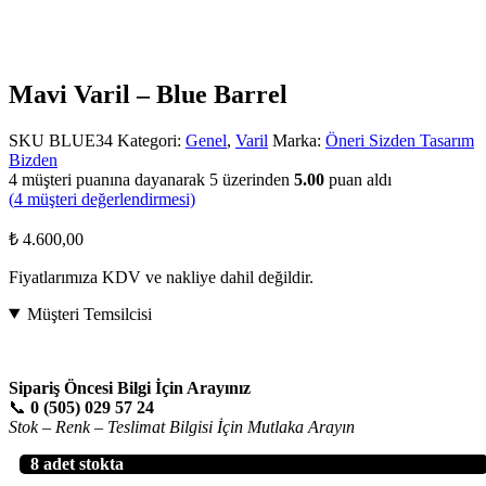
Mavi Varil – Blue Barrel
SKU
BLUE34
Kategori:
Genel
,
Varil
Marka:
Öneri Sizden Tasarım
Bizden
4
müşteri puanına dayanarak 5 üzerinden
5.00
puan aldı
(
4
müşteri değerlendirmesi)
₺
4.600,00
Fiyatlarımıza KDV ve nakliye dahil değildir.
Müşteri Temsilcisi
Sipariş Öncesi Bilgi İçin Arayınız
📞
0 (505) 029 57 24
Stok – Renk – Teslimat Bilgisi İçin Mutlaka Arayın
8 adet stokta